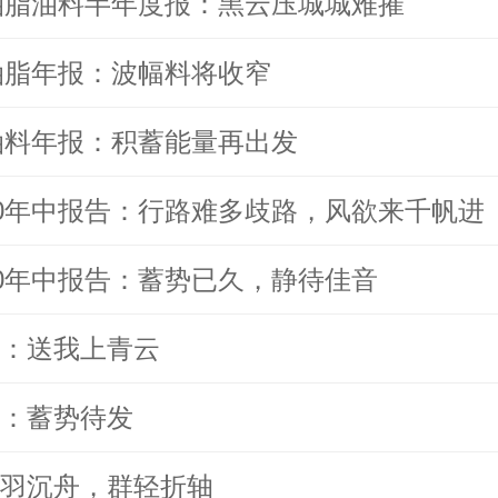
年油脂油料半年度报：黑云压城城难摧
年油脂年报：波幅料将收窄
年油料年报：积蓄能量再出发
20年中报告：行路难多歧路，风欲来千帆进
20年中报告：蓄势已久，静待佳音
：送我上青云
：蓄势待发
羽沉舟，群轻折轴