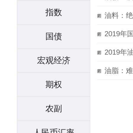
指数
油料：绝
2019
国债
2019
宏观经济
油脂：难
期权
农副
人民币汇率