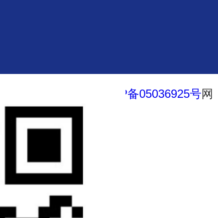
l Rights Reserved.
浙ICP备05036925号
网