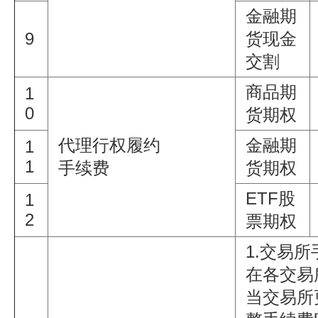
金融期
9
货现金
交割
商品期
1
0
货期权
代理行权履约
金融期
1
1
手续费
货期权
ETF股
1
2
票期权
1.交易
在各交易
当交易所