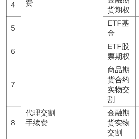
费
4
货期权
ETF基
5
金
ETF股
6
票期权
商品期
货合约
7
实物交
割
代理交割
金融期
8
手续费
货实物
交割