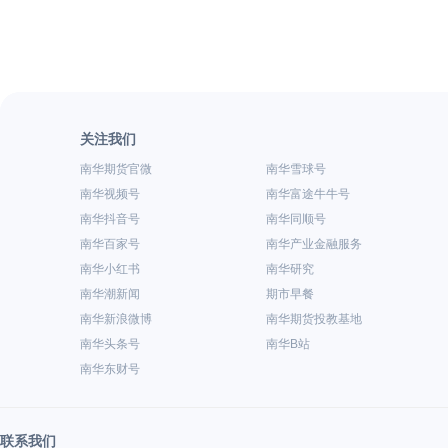
关注我们
南华期货官微
南华雪球号
南华视频号
南华富途牛牛号
南华抖音号
南华同顺号
南华百家号
南华产业金融服务
南华小红书
南华研究
南华潮新闻
期市早餐
南华新浪微博
南华期货投教基地
南华头条号
南华B站
南华东财号
联系我们