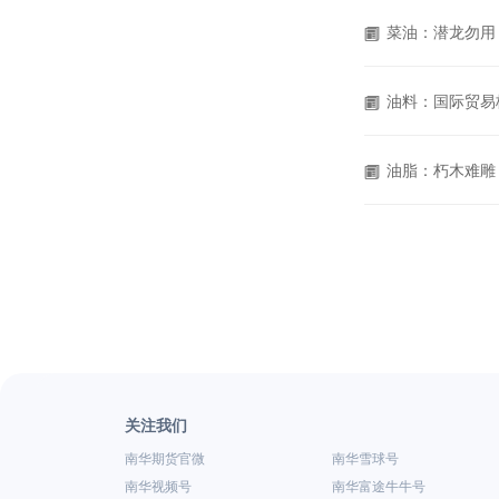
菜油：潜龙勿用
油料：国际贸易
油脂：朽木难雕
关注我们
南华期货官微
南华雪球号
南华视频号
南华富途牛牛号