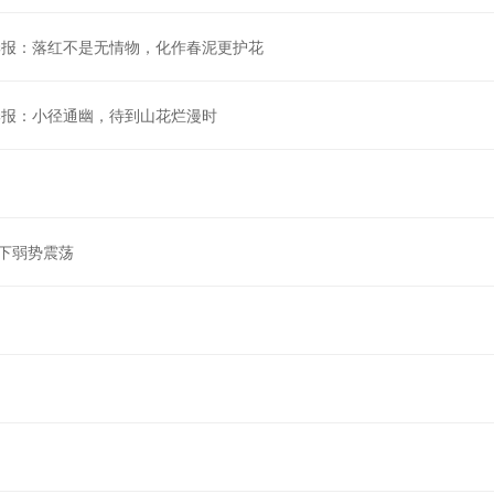
三季报：落红不是无情物，化作春泥更护花
三季报：小径通幽，待到山花烂漫时
下弱势震荡