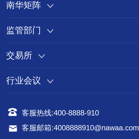
南华矩阵
监管部门
交易所
行业会议
客服热线:
400-8888-910
客服邮箱:
4008888910@nawaa.com