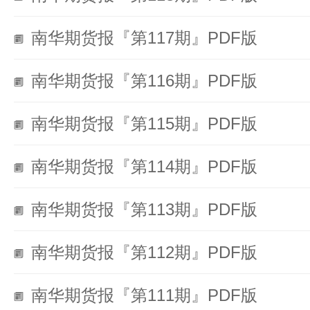
南华期货报『第117期』PDF版
南华期货报『第116期』PDF版
南华期货报『第115期』PDF版
南华期货报『第114期』PDF版
南华期货报『第113期』PDF版
南华期货报『第112期』PDF版
南华期货报『第111期』PDF版