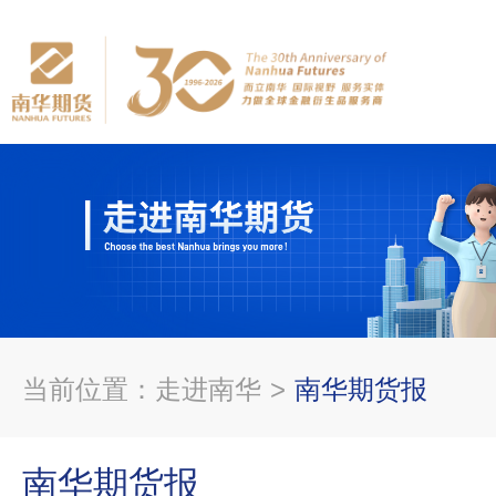
当前位置：
走进南华
>
南华期货报
南华期货报