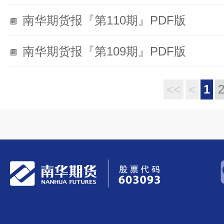
南华期货报『第110期』PDF版
南华期货报『第109期』PDF版
<<
<
1