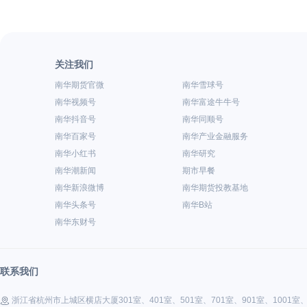
关注我们
南华期货官微
南华雪球号
南华视频号
南华富途牛牛号
南华抖音号
南华同顺号
南华百家号
南华产业金融服务
南华小红书
南华研究
南华潮新闻
期市早餐
南华新浪微博
南华期货投教基地
南华头条号
南华B站
南华东财号
联系我们
浙江省杭州市上城区横店大厦301室、401室、501室、701室、901室、1001室、1