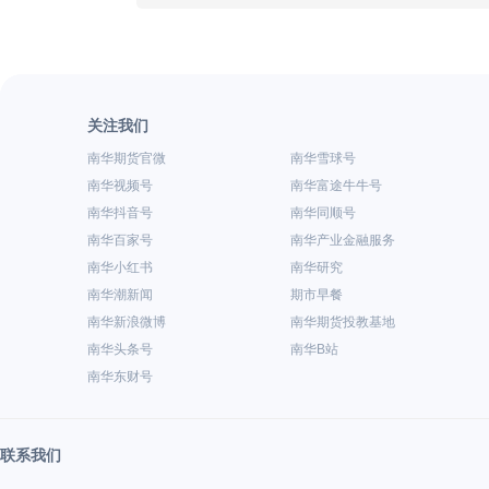
关注我们
南华期货官微
南华雪球号
南华视频号
南华富途牛牛号
南华抖音号
南华同顺号
南华百家号
南华产业金融服务
南华小红书
南华研究
南华潮新闻
期市早餐
南华新浪微博
南华期货投教基地
南华头条号
南华B站
南华东财号
联系我们